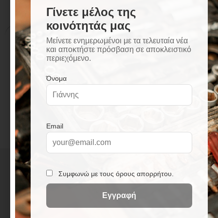
Περιγραφή
Επιπλέον πληροφορίες
Περιγραφή
Βαλβίδα νιπτήρος με υπερχείλιση
Καπάκι pop-up
Βαρέως τύπου
+
3
0
2
3