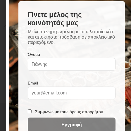
Περιγραφή
Επιπλέον πληροφορίες
Περιγραφή
Κολόνα από ανοξείδωτο ατσάλι
Ντους οροφής
Ø50
+
3
0