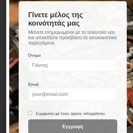
Περιγραφή
Επιπλέον πληροφορίες
Περιγραφή
Μπρούτζινη περιστρεφόμενη κολόνα ντους
βαρέως τύπου επινικελωμένη, με ρυθμιζόμενη
βάση τηλεφώνου.
+
3
0