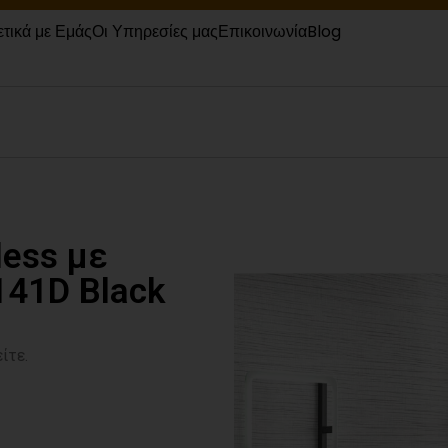
ετικά με Εμάς
Οι Υπηρεσίες μας
Επικοινωνία
Blog
less με
141D Black
ίτε.