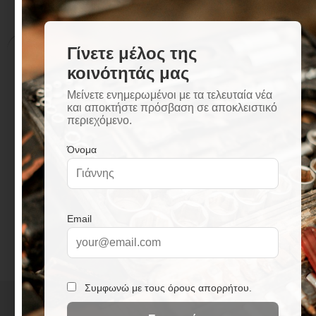
Περιγραφή
Επιπλέον πληροφορίες
Περιγραφή
Μηχανισμός κεραμικών δίσκων
Τοποθέτηση σε τοίχο
Αυτόματος διακόπτης ντους/μπάνιο
M24x1 φίλτρο
G½ απόσταση έκκεντρης σύνδεσης 150 ±
20mm
Δεν περιλαμβάνονται τηλέφωνο και σπιράλ
+