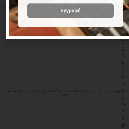
+
3
0
2
3
2
1
0
2
6
1
3
Πολιτική Απορρήτου
Όροι Χρήσης
Μέθοδοι Αποστολής
Μέθοδοι Πληρωμής
Πολιτική Επιστροφών
FAQ
3
in
f
o
@