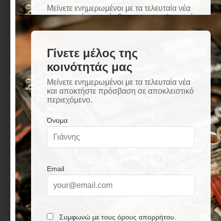
Περιγραφή
Επιπλέον πληροφορίες
Περιγραφή
Μηχανισμός κεραμικών δίσκων
Τοποθέτηση σε τοίχο
Αυτόματος διακόπτης ντους/μπάνιο
M24x1 φίλτρο
G½ απόσταση έκκεντρης σύνδεσης 150 ±
20mm
Δεν περιλαμβάνονται το τηλέφωνο και το
σπιράλ σύνδεσης