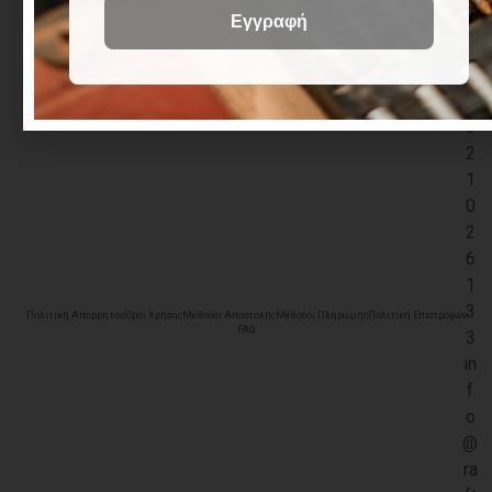
+
3
0
2
3
2
1
0
2
6
1
3
Πολιτική Απορρήτου
Όροι Χρήσης
Μέθοδοι Αποστολής
Μέθοδοι Πληρωμής
Πολιτική Επιστροφών
FAQ
3
in
f
o
@
ra