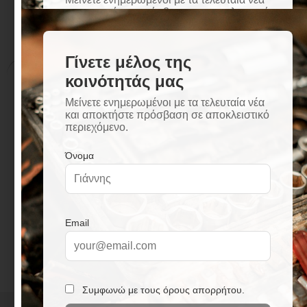
Περιγραφή
Επιπλέον πληροφορίες
Περιγραφή
Μηχανισμός κεραμικών δίσκων
Τηλέφωνο χειρός με βάση στήριξης
Σπιράλ 150 cm
Άριστη ποιότητα επινικέλωσης πάχους 12
micron