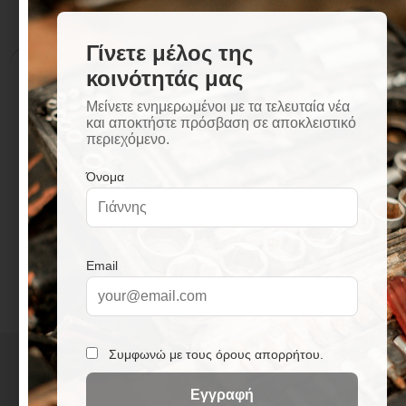
Περιγραφή
Επιπλέον πληροφορίες
Περιγραφή
Μηχανισμός κεραμικών δίσκων
Σπιράλ σύνδεσης βαρέως τύπου 35 cm
Άριστη ποιότητα επινικέλωσης πάχους 12
micron
+
3