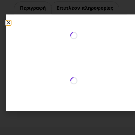
Περιγραφή
Επιπλέον πληροφορίες
Περιγραφή
Μηχανισμός κεραμικών δίσκων
Τοποθέτηση σε τοίχο
G½ απόσταση έκκεντρης σύνδεσης 150 ±
20mm
Περιοριστής ροής νερού
Σύνδεση ντους G½
Δεν περιλαμβάνονται τηλέφωνο και σπιράλ
σύνδεσης