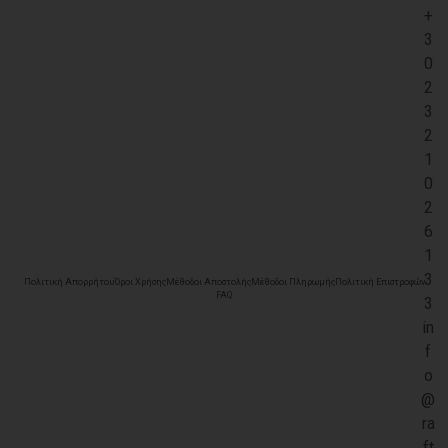
+
3
0
2
3
2
1
0
2
6
1
3
Πολιτική Απορρήτου
Όροι Χρήσης
Μέθοδοι Αποστολής
Μέθοδοι Πληρωμής
Πολιτική Επιστροφών
FAQ
3
in
f
o
@
ra
ft