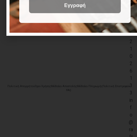
+
3
0
2
3
2
1
0
2
6
1
3
Πολιτική Απορρήτου
Όροι Χρήσης
Μέθοδοι Αποστολής
Μέθοδοι Πληρωμής
Πολιτική Επιστροφών
FAQ
3
in
f
o
@
ra
ft