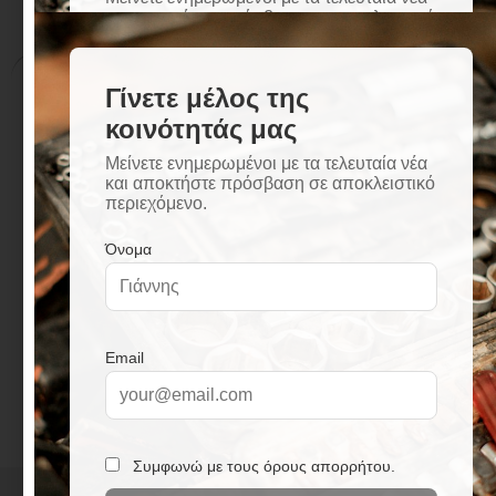
Περιγραφή
Επιπλέον πληροφορίες
Περιγραφή
Διαστάσεις: 59 x 44 εκατοστά
Περίμετρος οπής: 58 x 43 εκατοστά
Βάθος γούρνας 20 εκατοστά
Πάχος ελάσματος: 1,2 χιλιοστά
Επιφάνεια Satine
Κατάλληλο για ερμάριο βάσης 60 εκατοστών
Συνοδεύεται με βαλβίδες, σιφόνια
Εγγύηση 2 ετών