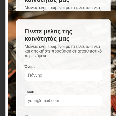
Περιγραφή
Επιπλέον πληροφορίες
Περιγραφή
Διαστάσεις: 78 x 43 εκατοστά
Περίμετρος οπής: 76 x 41 εκατοστά
Βάθος γούρνας 16 εκατοστά
Πάχος ελάσματος: 0,6 χιλιοστά
Δεξιά ποδιά
Επιφάνεια Satine
Κατάλληλο για ερμάριο βάσης 50 εκατοστών
Δεν περιλαμβάνονται βαλβίδες, σιφόνια
Εγγύηση 5 ετών