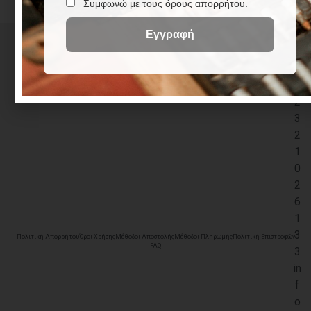
+
3
0
2
3
2
1
0
2
6
1
3
Πολιτική Απορρήτου
Όροι Χρήσης
Μέθοδοι Αποστολής
Μέθοδοι Πληρωμής
Πολιτική Επιστροφών
FAQ
3
in
f
o