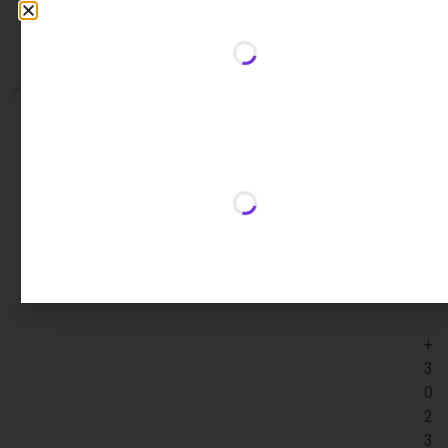
Περιγραφή
Επιπλέον πληροφορίες
Περιγραφή
Διαστάσεις: 42 x 42 x 83 cm
+
3
0
2
3