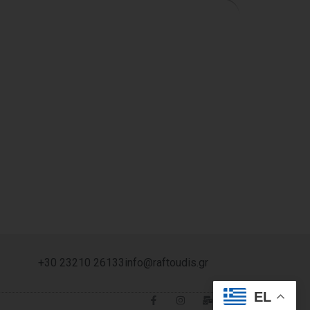
+30 23210 26133
info@raftoudis.gr
EL