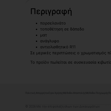
Περιγραφή
πορσελανάτο
τοποθέτηση σε δάπεδο
ματ
ανάγλυφο
αντιολισθητικό R11
Σε μερικές περιπτώσεις ο χρωματισμός π
Το προϊόν πωλείται σε συσκευασία κιβωτίο
Πολιτική Απορρήτου
Όροι Χρήσης
Μέθοδοι Αποστολής
Μέθοδοι Πληρωμής
Πο
© 2026 Με την επιφύλαξη όλων των Δικαιωμάτων.