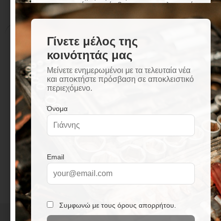
Περιγραφή
Επιπλέον πληροφορίες
Περιγραφή
πορσελανάτο
τοποθέτηση σε δάπεδο και τοίχο
γυαλιστερό
άψογη κοπή rectificato
Σε μερικές περιπτώσεις ο χρωματισμός πλακιδίου
ενδέχεται να διαφέρει από την φωτογραφία.
Το προϊόν πωλείται σε συσκευασία κιβωτίου 1,44
m², 2 τεμάχια.