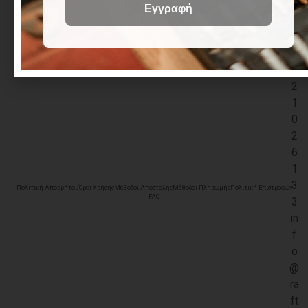
+
3
0
2
3
2
1
0
2
6
1
3
Πολιτική Απορρήτου
Όροι Χρήσης
Μέθοδοι Αποστολής
Μέθοδοι Πληρωμής
Πολιτική Επιστροφών
FAQ
3
in
f
o
@
ra
ft