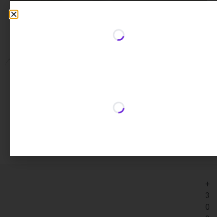
Περιγραφή
Επιπλέον πληροφορίες
Περιγραφή
Η λεκάνη είναι πισωστόμιας σύνδεσης.
+
3
0