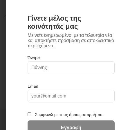
Περιγραφή
Επιπλέον πληροφορίες
Περιγραφή
Λαβή ντους με σύστημα auto-stop
Σπιράλ χρωμέ 125cm
Σύνδεση G½
Tαιριάζει σε όλες τις βρύσες μπάνιου, ντους,
και νεροχύτη με βύσμα G½
Μονή χρωμέ βάση για την λαβή ντους
+
3