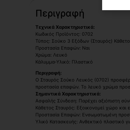
Περιγραφή
Τεχνικά Χαρακτηριστικά:
Κωδικός Προϊόντος: 0702
Τύπος: Σούκο 3 Εξόδων (Σταυρός) Κάθετο
Προστασία Επαφών: Ναι
Χρώμα: Λευκό
Κάλυμμα-Υλικό: Πλαστικό
Περιγραφή:
Ο Σταυρός Σούκο Λευκός (0702) προσφέρ
προστασία επαφών. Το λευκό χρώμα προσθ
Σημαντικά Χαρακτηριστικά:
Ασφαλής Σύνδεση: Παρέχει αξιόπιστη σύνδ
Κάθετος Σταυρός: Εξοικονομεί χώρο και 
Προστασία Επαφών: Ενσωματωμένη προστ
Υλικό Κατασκευής: Ανθεκτικό πλαστικό γι