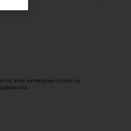
γώντας έναν κατακόρυφο σταυρό με
εριβάλλοντα.