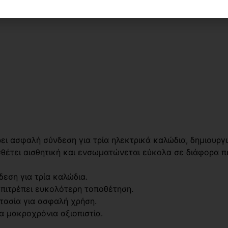
ει ασφαλή σύνδεση για τρία ηλεκτρικά καλώδια, δημιουρ
έτει αισθητική και ενσωματώνεται εύκολα σε διάφορα π
εση για τρία καλώδια.
επιτρέπει ευκολότερη τοποθέτηση.
ασία για ασφαλή χρήση.
α μακροχρόνια αξιοπιστία.