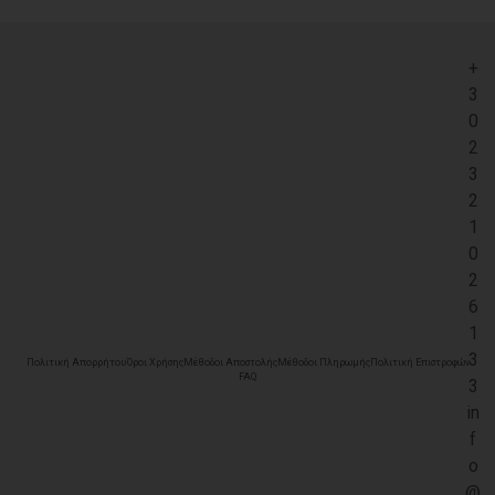
+
3
0
2
3
2
1
0
2
6
1
3
Πολιτική Απορρήτου
Όροι Χρήσης
Μέθοδοι Αποστολής
Μέθοδοι Πληρωμής
Πολιτική Επιστροφών
FAQ
3
in
f
o
@