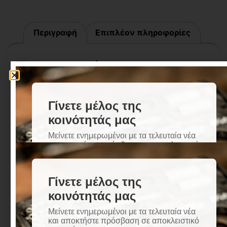
Περιγραφή
Επιπλέον πληροφορίες
Περιγραφή
Τίτλος Προϊόντος:
ΤΑΙΝΙΕΣ ΑΣΦΑΛΤΙΚΕΣ ΚΕΡΑΜΙΔΙ
15cm*10m ΑΥΤΟΚΟΛΛΗΤΗ ΜΕ ΕΠΙΚΑΛΥΨΗ
ΑΛΟΥΜΙΝΙΟΥ
Τεχνικά Χαρακτηριστικά:
– Πλάτος: 15 εκατοστά
– Μήκος: 10 μέτρα – Τύπος: Αυτοκολλητή – Υλικό:
Ασφαλτικό με επίστρωση αλουμινίου
Περιγραφή:
Οι ταινίες ασφαλτικές με επίστρωση
αλουμινίου προσφέρουν αξιόπιστη προστασία από
την υγρασία και τις καιρικές συνθήκες. Με
αυτοκόλλητη πλάτη για εύκολη εφαρμογή, είναι
ιδανικές για χρήση σε κεραμίδια, στέγες,
ταράτσες, και πολλές άλλες εφαρμογές.