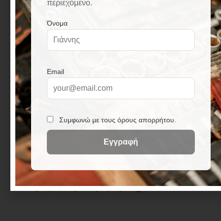
Σημαντικά Χαρακτηριστικά:
1. Υψηλή αντοχή
στην υγρασία. 2. Εξαιρετική αντοχή στις καιρικές
συνθήκες. 3. Εύκολη εφαρμογή χάρη στην
αυτοκόλλητη πλάτη. 4. Κατάλληλες για χρήση σε
κεραμίδια και στέγες.
Εναλλακτική περιγραφή:
Οι ταινίες ασφαλτικές
με επίστρωση αλουμινίου και αυτοκόλλητη πλάτη
προσφέρουν αξιόπιστη προστασία από την
υγρασία και τις καιρικές συνθήκες. Είναι ιδανικές
για χρήση σε κεραμίδια, στέγες, ταράτσες, και
πολλές άλλες εφαρμογές όπου απαιτείται
αποτελεσματική προστασία και στεγανοποίηση.
Με αυτές τις ταινίες, μπορείτε να προστατεύσετε
αποτελεσματικά τα κεραμίδια και τις στέγες σας
από τις διαρροές και τις δυσμενείς καιρικές
συνθήκες. Καθαρό Βάρος: 0,200gr