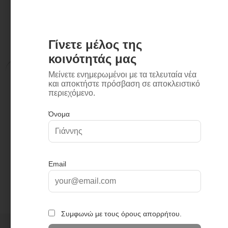
Περιγραφή
Επιπλέον πληροφορίες
Περιγραφή
τηλέφωνο μίας λειτουργίας
σύστημα εύκολης αφαίρεσης αλάτων
αερισμός της ροής του νερού έως και 50%
σπιράλ PVC 150cm
περιστρεφόμενη βάση στήριξης