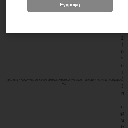
+
3
0
2
3
2
1
0
2
6
1
3
Πολιτική Απορρήτου
Όροι Χρήσης
Μέθοδοι Αποστολής
Μέθοδοι Πληρωμής
Πολιτική Επιστροφών
FAQ
3
in
f
o
@
ra
ft