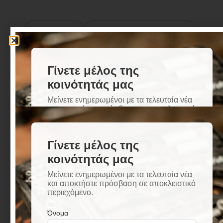
Περιγραφή
Επιπλέον πληροφορίες
Περιγραφή
Τεχνικά Χαρακτηριστικά:
Τύπος: Τσεκούρι Τύπου Talabot με Ξύλινο Στυλιάρι
Βάρος: 590 γραμμάρια
Υλικό: Σφυρήλατο Ατσάλι
Στειλιάρι: Ξύλινο
Ενχώριο
Περιγραφή:
Το Τσεκούρι Τύπου Talabot είναι εξαιρετικής
κατασκευής, κατασκευασμένο από ατσάλι
υψηλής ποιότητας με έξτρα σκλήρυνση στο