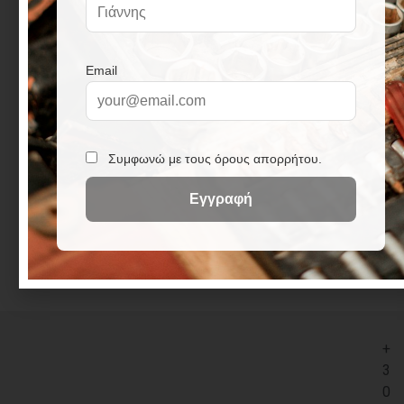
σημείο κοπής. Ιδανικό για εργασίες σχίσιμου και
κοπής ξύλων, παρέχοντας αποτελεσματικότητα
και αντοχή.
Σημαντικά Χαρακτηριστικά:
Υψηλής Ποιότητας Υλικό: Κατασκευασμένο από
σφυρήλατο ατσάλι για αντοχή και αξιοπιστία.
Έξτρα Σκλήρυνση: Διαθέτει έξτρα σκλήρυνση στο
σημείο κοπής για αυξημένη αντοχή.
Εύκολο στο Χειρισμό: Το ξύλινο στυλιάρι
προσφέρει άνετο χειρισμό κατά τη χρήση.
+
3
0