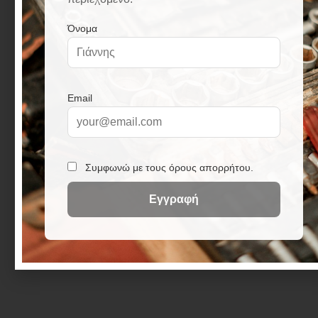
Οι μπότες DUNLOP Pricemastor σε λευκό χρώμα
προσφέρουν προστασία σε υγρές συνθήκες,
καθώς είναι αδιάβροχες. Είναι επίσης ανθεκτικές
σε λάδια, λίπη, απολυμαντικά και διάφορες
χημικές ουσίες. Η εξωτερική σόλα είναι
σχεδιασμένη να αντέχει στο λάδι, προσφέροντας
ασφαλή χρήση σε ολισθηρές επιφάνειες.
Σημαντικά Χαρακτηριστικά:
Λευκό Χρώμα
Αδιάβροχες για Προστασία σε Υγρές Συνθήκες
Ανθεκτικές σε Λάδια και Λίπη
Ανθεκτικές σε Διάφορα Χημικά
Εξωτερική Σόλα Ανθεκτική στο Λάδι
Καθαρό Βάρος: 1,840gr