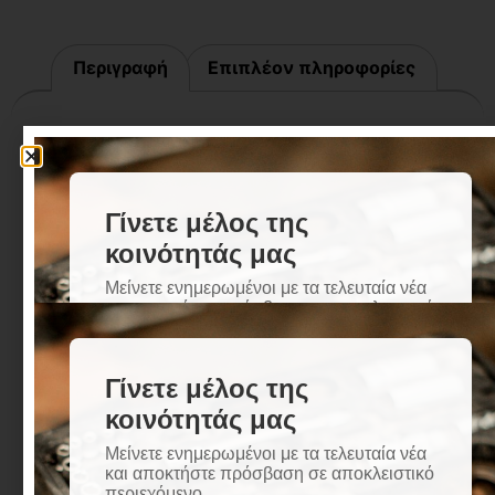
Περιγραφή
Επιπλέον πληροφορίες
Περιγραφή
Τεχνικά Χαρακτηριστικά:
Τύπος: DUNLOP ΜΠΟΤΕΣ ΓΟΝΑΤΟΥ Pricemastor
ΛΕΥΚΕΣ 380BV No42
Χρώμα: Λευκό
Αδιάβροχες: Ναι, Για Προστασία σε Υγρές
Συνθήκες
Ανθεκτικές σε Λάδια και Λίπη: Ναι
Ανθεκτικές σε Διάφορα Χημικά: Ναι
Εξωτερική Σόλα: Ανθεκτική στο Λάδι
Περιγραφή: