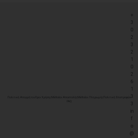
+
3
0
2
3
2
1
0
2
6
1
3
Πολιτική Απορρήτου
Όροι Χρήσης
Μέθοδοι Αποστολής
Μέθοδοι Πληρωμής
Πολιτική Επιστροφών
FAQ
3
in
f
o
@