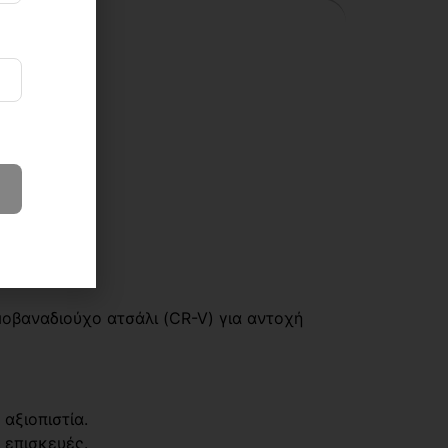
βαναδιούχο ατσάλι (CR-V) για αντοχή
αξιοπιστία.
 επισκευές.