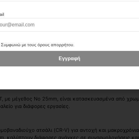
 25ΜΜ
ναρμολογούμενα, Κλειδιά
με μέγεθος Νο 25mm, είναι κατασκευασμένα από χρωμο
αλείο για διάφορες εργασίες.
οβαναδιούχο ατσάλι (CR-V) για αντοχή και μακροχρόνια 
, καλύπτουν διάφορες ανάγκες σε συναρμολογήσεις και