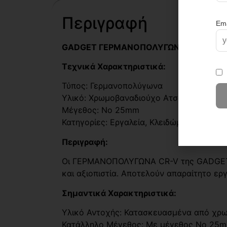
Περιγραφή
GADGET ΓΕΡΜΑΝΟΠΟΛΥΓΩΝΑ CR-V Νο
Τεχνικά Χαρακτηριστικά:
Τύπος: Γερμανοπολύγωνα
Υλικό: Χρωμοβαναδιούχο Ατσάλι (CR-V)
Μέγεθος: Νο 25mm
Κατηγορίες: Εργαλεία, Κλειδώματα και Συ
Περιγραφή:
Οι ΓΕΡΜΑΝΟΠΟΛΥΓΩΝΑ CR-V της GADGET, 
και αξιοπιστία. Αποτελούν απαραίτητο εργ
Σημαντικά Χαρακτηριστικά:
Υλικό Αντοχής: Κατασκευασμένα από χρωμ
Κατάλληλο Μέγεθος: Με μέγεθος Νο 25mm