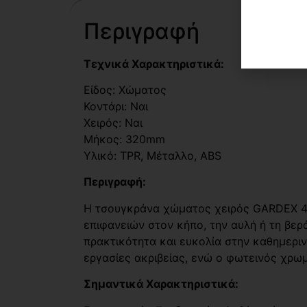
Περιγραφή
Τεχνικά Χαρακτηριστικά:
Είδος: Χώματος
Κοντάρι: Ναι
Χειρός: Ναι
Μήκος: 320mm
Υλικό: TPR, Μέταλλο, ABS
Περιγραφή:
Η τσουγκράνα χώματος χειρός GARDEX 407
επιφανειών στον κήπο, την αυλή ή τη βερ
πρακτικότητα και ευκολία στην καθημεριν
εργασίες ακριβείας, ενώ ο φωτεινός χρωμ
Σημαντικά Χαρακτηριστικά: