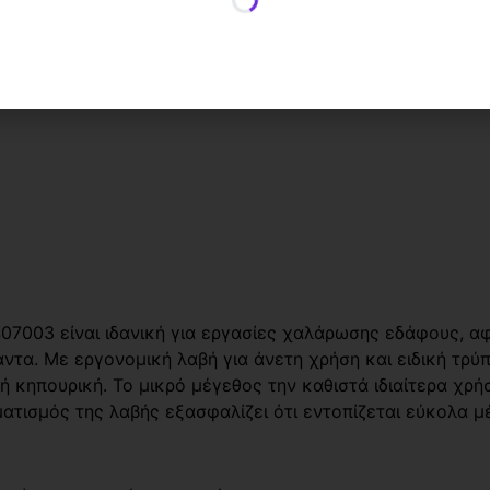
003 είναι ιδανική για εργασίες χαλάρωσης εδάφους, αφ
άντα. Με εργονομική λαβή για άνετη χρήση και ειδική τρ
ή κηπουρική. Το μικρό μέγεθος την καθιστά ιδιαίτερα χρή
ατισμός της λαβής εξασφαλίζει ότι εντοπίζεται εύκολα μ