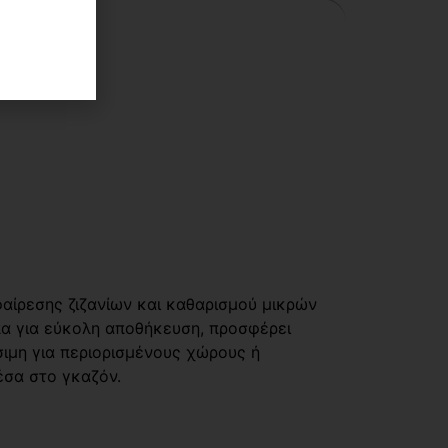
αίρεσης ζιζανίων και καθαρισμού μικρών
ύπα για εύκολη αποθήκευση, προσφέρει
σιμη για περιορισμένους χώρους ή
έσα στο γκαζόν.