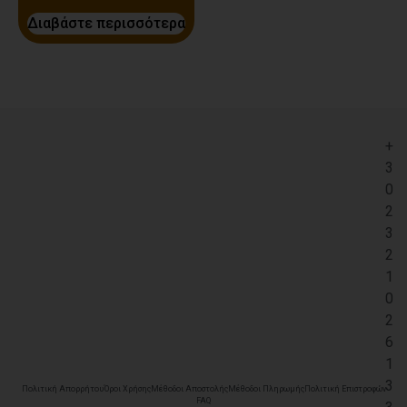
Διαβάστε περισσότερα
+
3
0
2
3
2
1
0
2
6
1
3
Πολιτική Απορρήτου
Όροι Χρήσης
Μέθοδοι Αποστολής
Μέθοδοι Πληρωμής
Πολιτική Επιστροφών
FAQ