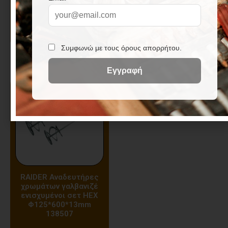
RAIDER Αναδευτήρας
RAIDER Αναδευτήρας
χρωμάτων γαλβανιζέ
χρωμάτων γαλβανιζέ
ενισχυμένος SDS-PLUS
ενισχυμένος SDS-PLUS
Φ100*600mm 138505
Φ80*400mm 138504
RAIDER Αναδευτήρες
χρωμάτων γαλβανιζέ
ενισχυμένοι σετ HEX
Φ125*600*13mm
138507