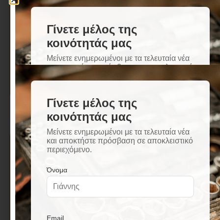
RAIDER Αναδευτήρας
RAIDER Αναδευτήρας
χρωμάτων γαλβανιζέ
χρωμάτων γαλβανιζέ
ενισχυμένος hex
ενισχυμένος M14
Φ80*400*8mm 138502
Φ120*600mm 138506