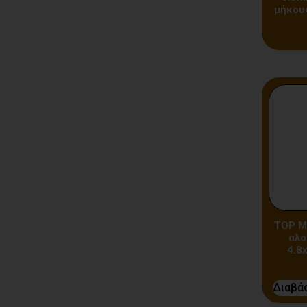
μήκου
TOP M
αλο
4.8
Διαβά