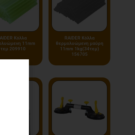
AIDER Κόλλα
RAIDER Κόλλα
ολυώμενη 11mm
θερμολυώμενη μαύρη
6τεμ 209910
11mm 1kg(34τεμ)
156705