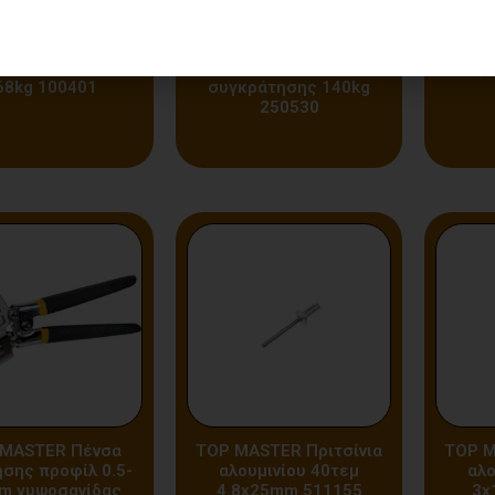
R Μονή βεντούζα
TOP MASTER Ανυψωτικό
TOP
έτρου 205mm με
πεντάλ γυψοσανίδας &
στήριξ
ητα συγκράτησης
πόρτας με ικανότητα
αλφά
68kg 100401
συγκράτησης 140kg
250530
MASTER Πένσα
TOP MASTER Πριτσίνια
TOP M
ησης προφίλ 0.5-
αλουμινίου 40τεμ
αλο
m γυψοσανίδας
4.8x25mm 511155
3x