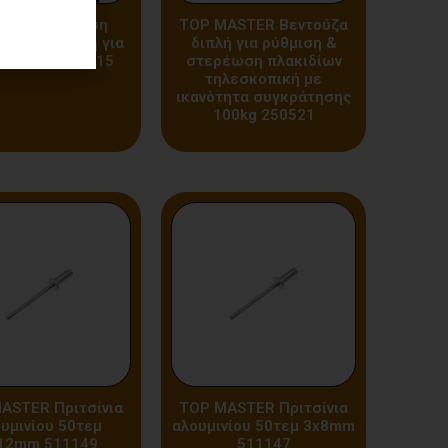
 MASTER Βάση
TOP MASTER Βεντούζα
ης μαγνητική για
διπλή για ρύθμιση &
δι laser 279915
στερέωση πλακιδίων
τηλεσκοπική με
ικανότητα συγκράτησης
100kg 250521
ASTER Πριτσίνια
TOP MASTER Πριτσίνια
υμινίου 50τεμ
αλουμινίου 50τεμ 3x8mm
12mm 511149
511147