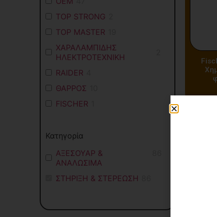
OEM
47
TOP STRONG
2
TOP MASTER
19
ΧΑΡΑΛΑΜΠΙΔΗΣ
2
ΗΛΕΚΤΡΟΤΕΧΝΙΚΗ
Fisc
Χημ
RAIDER
4
φ
ΘΑΡΡΟΣ
10
FISCHER
1
Κατηγορία
ΑΞΕΣΟΥΑΡ &
86
ΑΝΑΛΩΣΙΜΑ
ΣΤΗΡΙΞΗ & ΣΤΕΡΕΩΣΗ
86