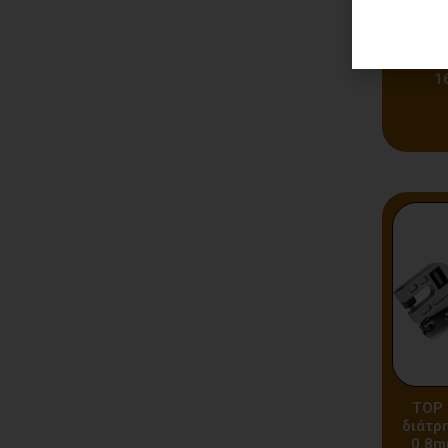
RAIDE
διαμ
ικανότ
1
TOP 
διάτρ
0.8m