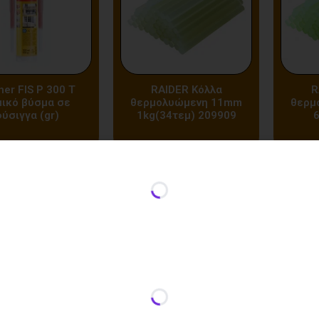
her FIS P 300 T
RAIDER Κόλλα
R
ικό βύσμα σε
θερμολυώμενη 11mm
θερμ
ύσιγγα (gr)
1kg(34τεμ) 209909