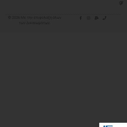
gr
© 2026 Με την επιφύλαξη όλων
των Δικαιωμάτων.