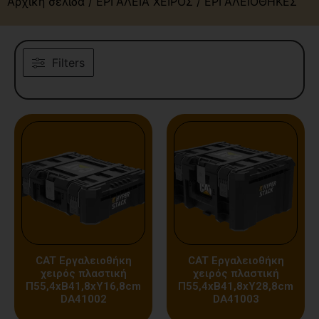
Αρχική σελίδα
/
ΕΡΓΑΛΕΙΑ ΧΕΙΡΟΣ
/ ΕΡΓΑΛΕΙΟΘΗΚΕΣ
Filters
CAT Εργαλειοθήκη
CAT Εργαλειοθήκη
χειρός πλαστική
χειρός πλαστική
Π55,4xB41,8xΥ16,8cm
Π55,4xB41,8xΥ28,8cm
DA41002
DA41003