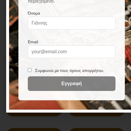
χειρός μαύρη
χειρός πλαστική με
Μ46xΠ27xΥ27,5εκ. GP-
αφρολέξ
65041
Π46xB34xΥ7cm
GTC Τσάντα εργαλείων
RAIDER Τσάντα
χειρός Fylax χακί
μαστόρων 35cm*19cm
499941