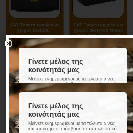
CAT Τσάντα εργαλείων
CAT Τσάντα εργαλείων
χειρός DA42001
χειρός ανοιχτού τύπου
Μ48xΠ23xΥ28εκ. 30
θέσεων GP-65046 /
34064
CAT Τσάντα εργαλείων
COME Εργαλειοθήκη