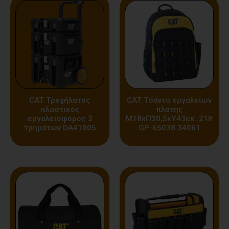
CAT Τροχήλατος
CAT Τσάντα εργαλείων
πλαστικός
πλάτης
εργαλειοφόρος 3
Μ18xΠ30,5xΥ43εκ. 21lt
τμημάτων DA41005
GP-65038 34061