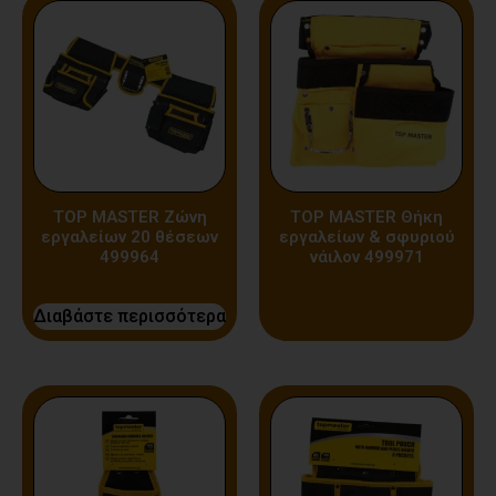
TOP MASTER Ζώνη
TOP MASTER Θήκη
εργαλείων 20 θέσεων
εργαλείων & σφυριού
499964
νάιλον 499971
Διαβάστε περισσότερα