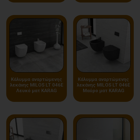
Κάλυμμα αναρτώμενης
Κάλυμμα αναρτώμενης
λεκάνης MILOS LT 046E
λεκάνης MILOS LT 046E
Λευκό ματ KARAG
Μαύρο ματ KARAG