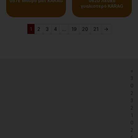
057E Μαύρο ματ KARAG
062D Λευκό
γυαλιστερό KARAG
1
2
3
4
…
19
20
21
→
+
3
0
2
3
2
1
0
2
6