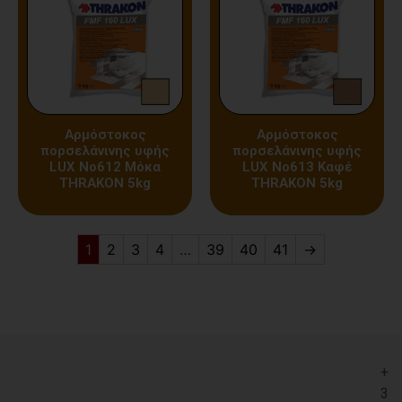
Αρμόστοκος
Αρμόστοκος
πορσελάνινης υφής
πορσελάνινης υφής
LUX Nο612 Μόκα
LUX Nο613 Καφέ
THRAKON 5kg
THRAKON 5kg
1
2
3
4
…
39
40
41
→
+
3