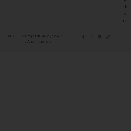
di
s.
gr
© 2026 Με την επιφύλαξη όλων
των Δικαιωμάτων.