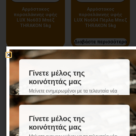
Αρμόστοκος
Αρμόστοκος
πορσελάνινης υφής
πορσελάνινης υφής
LUX Nο603 Μπέζ
LUX Nο604 Πέρλα Μπεζ
THRAKON 5kg
THRAKON 5kg
Διαβάστε περισσότερα
Αρμόστοκος
Αρμόστοκος
πορσελάνινης υφής
πορσελάνινης υφής
LUX Nο605 Αιβόρι
LUX Nο606 Γκρί Περλέ